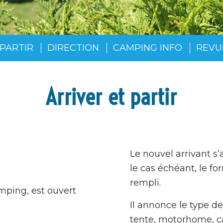
 PARTIR
DIRECTION
CAMPING INFO
REVU
Arriver et partir
Le nouvel arrivant s
le cas échéant, le f
rempli.
mping, est ouvert
Il annonce le type d
tente, motorhome, c